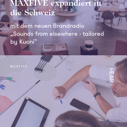
MAXFIVE expandiert in
die Schweiz
mit dem neuen Brandradio
„Sounds from elsewhere - tailored
by Kuoni“
MAXFIVE
HEAR