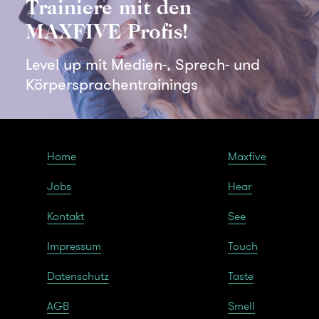
Trainiere mit den
MAXFIVE Profis!
Level up mit Medien-, Sprech- und
Körpersprachentrainings
Home
Maxfive
Jobs
Hear
Kontakt
See
Impressum
Touch
Datenschutz
Taste
AGB
Smell