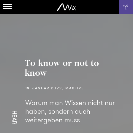
To know or not to
know
14. JANUAR 2022, MAXFIVE
Warum man Wissen nicht nur
haben, sondern auch
HEAR
weitergeben muss